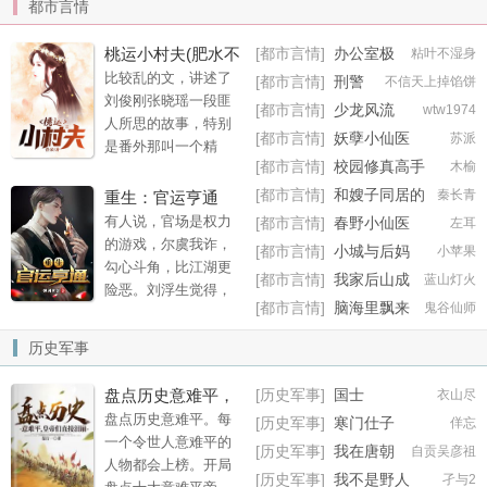
都市言情
这天地一手偷之。
桃运小村夫(肥水不
[都市言情]
办公室极
粘叶不湿身
乐宝鉴
流外人田)
比较乱的文，讲述了
[都市言情]
刑警
不信天上掉馅饼
刘俊刚张晓瑶一段匪
使命
[都市言情]
少龙风流
wtw1974
人所思的故事，特别
[都市言情]
妖孽小仙医
苏派
是番外那叫一个精
[都市言情]
校园修真高手
木榆
彩，不容错过！
[都市言情]
和嫂子同居的
秦长青
重生：官运亨通
日子
有人说，官场是权力
[都市言情]
春野小仙医
左耳
的游戏，尔虞我诈，
[都市言情]
小城与后妈
小苹果
勾心斗角，比江湖更
[都市言情]
我家后山成
蓝山灯火
险恶。刘浮生觉得，
了仙界垃圾场
[都市言情]
脑海里飘来
鬼谷仙师
官场是情与法，黑与
一座废品收购站
白，真实与谎言，更
历史军事
是人间正道。前世的
他，唯唯诺诺，一心
盘点历史意难平，
[历史军事]
国士
衣山尽
求稳，却遭人陷害，
皇帝们直接泪崩
盘点历史意难平。每
[历史军事]
寒门仕子
佯忘
郁郁而终。重活一
一个令世人意难平的
世，他早已洞悉官
[历史军事]
我在唐朝
自贡吴彦祖
人物都会上榜。开局
场，青云之路尽在眼
有套房
[历史军事]
我不是野人
孑与2