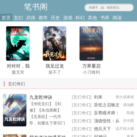
笔书阁
www.236317.com
首页
玄幻
武侠
都市
历史
游戏
科幻
其他
书库
阅读
奇幻
修真
言情
军事
竞技
灵异
类型
记录
对对对，我
我见过龙
万界重启
傲无常
裴不了
小刀锋利
们亡灵法师
就是这样的
玄幻奇幻
九龙乾坤诀
[玄幻奇幻]
剑来
烽火戏诸侯
【传统玄幻】【剑
[玄幻奇幻]
异世之召唤文
酒池醉
修】【杀伐果断】
臣猛将
[玄幻奇幻]
至尊瞳术师：
陌烟
【无系统】一代丹
绝世大小姐
我得给这世
虎枭
锦衣无双
[玄幻奇幻]
顶级悟性：从
月中阴
帝，却重生下界宗门
巫马行
高月
荣小荣
界上堂课
基础拳法开始
[玄幻奇幻]
佣兵天下
说不得大师
废物。惊天修为转成
空，本以为只需重走
[玄幻奇幻]
封神记
黄易