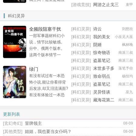
化：我能强化万物
唤深渊恶魔成为我的
[游戏竞技]
网游之止戈三
束甲
的乐园，人类的刑
领民！” “我的领民中有
国
场……十年后，赵听
科幻灵异
无数科学家，我要发
风完成十年刑期，即
展黑科技文明！” “我的
将走上人生巅峰的时
全频段阻塞干扰
[科幻灵异]
诗云
刘慈欣
领主天赋可以炼气修
候，被消防车撞死传
一部军事题材科幻小
行，成仙做祖非我不
[科幻灵异]
我的美女
小巫见大巫
送进了惊悚游戏。一
说，情节比较敏感。
可！周舟觉醒顶级领
鬼姐姐
进入到惊悚游戏，系
[科幻灵异]
阴婿
枫林晚
分中、俄两个版本。
主天赋：100%爆率！
统:选中者，请问你愿
[科幻灵异]
惊奇物语
南派三叔
这两个版本情节一
不仅可以看到敌人的
意认作我爹吗？赵听
[科幻灵异]
盗墓笔记
南派三叔
样，只是故事发生的
战利品爆率，而且还
风:为什么你不直接叫
2014贺岁篇 · 幻境
地点分别在中国和俄
可以让敌人死
[科幻灵异]
末世多子多
落笔予你
绿门
我爹？系统:因为我想
国。讲述中国（俄
福：美女太多安全屋都装不下
有没有试过有一本恐
有点尊严！
[科幻灵异]
致命弱点
杨恒均
国）人民生生不息，
了！
怖小说,能让你看得背
[科幻灵异]
盗墓笔记
南派三叔
用鲜血和智慧顽强抗
后发凉,却又泪流满面?
2017贺岁篇 · 盲塚
[科幻灵异]
灵异怪谈
巫九
击外来侵略的故事。
有没有体验过一本恐
[科幻灵异]
藏海花第二
南派三叔
怖小说，让你半个月
部
不敢关灯睡觉，但又
更新列表
感觉温暖如春？如果
没有，一定不要错过
[玄幻奇幻]
冒牌领主
08-09
红娘子的最新力作
[其他类型]
姐姐，我也要当女仆吗？
08-09
《绿门》。这里再也