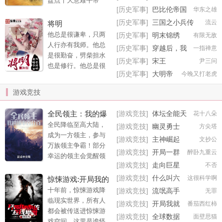
盘点十大意难平帝
中，挡我者，必将万
[历史军事]
巴比伦帝国
华东之雄
王。秦始皇意难
劫不复！
平：“孤要大秦千秋万
[历史军事]
三国之小兵传
流云
将明
代，世世相传，却不
奇
他总是很谦卑，只两
[历史军事]
明末锦绣
有限无敌
料二世而亡。”朱棣意
人行亦有我师。他总
[历史军事]
穿越后，我
一指禅意
难平：“难道我一生的
是很勤奋，劈柴担水
在古代混的风生水起
[历史军事]
宋王
尹三问
功绩，洗不清我靖难
也是修行。他总是很
的罪名吗？”崇祯意难
[历史军事]
大明帝
今晚又打老虎
礼让，在你死还是我
平：“朕登基十七年，
师
死做选择，自然是你
游戏竞技
上干天怒，致逆贼直
死。 他来的那一年，
逼京师。朕死后以发
大隋刚满二十岁生
全民领主：我的爆
[游戏竞技]
体坛全能天
花十八朵
覆面，任贼分裂朕
日，那个可敬可恶的
王
率百分百
全民降临至高大陆，
尸，勿伤百姓一
[游戏竞技]
幽灵勇士
方尖塔
老巫婆，给了他一个
成为一方领主，参与
人！”盘点十大忠臣意
哭笑不得的身份。 黑
[游戏竞技]
主神崛起
文抄公
万族领主争霸！部分
难平。辛弃疾意难
盔黑发，弯弓直刀，
[游戏竞技]
开局一群
醉卧九重云
幸运的领主会觉醒领
平：“了却君王天下
十八骑风卷残云，帝
原始人
[游戏竞技]
走向巨星
不否
主天赋！ “哈哈，我的
事，赢得生前身后
国旗号上终究还是他
领主天赋是骑士殿
名，可怜白发生。”岳
[游戏竞技]
什么叫六
这很科学啊
惊悚游戏:开局我的
的姓氏。
堂，可以让领民转职
飞意难平：“臣一生精
边形打野啊
系统在线卑微
十年前，惊悚游戏降
[游戏竞技]
流氓高手
无罪
为特殊战斗职业-斗气
忠
临现实世界，所有人
[游戏竞技]
开局我就
番茄西红柿
骑士！” “我的领主天赋
都会被传送进惊悚游
有几亿个属性点
[游戏竞技]
全球数据
面壁思猫
是深渊之王，可以召
戏空间，这里是诡怪