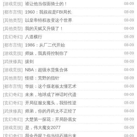
[游戏竞技]
谁让他当假面骑士的！
没有无所不能的鬼
08-09
魂，人心的恶才是最
[都市言情]
1960：我叔叔是FBI局长
08-09
大的恶；这里再也没
[其他类型]
以皇帝特权改变这个世界
08-09
有重复老土的桥段，
[其他类型]
我的天赋又升级了！
08-09
真正的恐怖是贴着你
灵魂的喘息。诡异而
[玄幻奇幻]
八道横行
08-09
精炼文字、出人意料
[都市言情]
1986：从厂二代开始
08-09
的情节，红娘子时刻
[游戏竞技]
师妹，我真得控制你了
08-09
在挑动你敏感而脆弱
[武侠修真]
拔剑
的神经，让你在酣畅
08-09
淋漓的阅读中同时全
[游戏竞技]
NBA：超级水货集合体
08-09
味恐惧、凄美、心痛
[其他类型]
怪猎：荒野的指针
08-09
[都市言情]
华娱：这个煤老板太懂艺术
08-09
了！
[玄幻奇幻]
未来，地球成了神话时代遗
08-09
迹
[玄幻奇幻]
开局征服女魔头，我悟性逆
08-09
天了
[武侠修真]
师弟，你的丹药太不正经了
08-09
[玄幻奇幻]
大楚第一探花：开局卧底女
08-09
魔头
[游戏竞技]
是，伟大魔女2077
08-09
[玄幻奇幻]
我金丹呢？你当结石摘出来
08-09